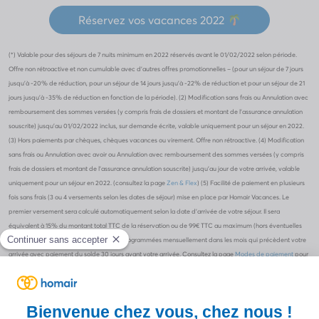
Réservez vos vacances 2022
(*) Valable pour des séjours de 7 nuits minimum en 2022 réservés avant le 01/02/2022 selon période.
Offre non rétroactive et non cumulable avec d’autres offres promotionnelles – (pour un séjour de 7 jours
jusqu’à -20% de réduction, pour un séjour de 14 jours jusqu’à -22% de réduction et pour un séjour de 21
jours jusqu’à -35% de réduction en fonction de la période). (2) Modification sans frais ou Annulation avec
remboursement des sommes versées (y compris frais de dossiers et montant de l’assurance annulation
souscrite) jusqu’au 01/02/2022 inclus, sur demande écrite, valable uniquement pour un séjour en 2022.
(3) Hors paiements par chèques, chèques vacances ou virement. Offre non rétroactive. (4) Modification
sans frais ou Annulation avec avoir ou Annulation avec remboursement des sommes versées (y compris
frais de dossiers et montant de l’assurance annulation souscrite) jusqu’au jour de votre arrivée, valable
uniquement pour un séjour en 2022. (consultez la page
Zen & Flex
) (5) Facilité de paiement en plusieurs
fois sans frais (3 ou 4 versements selon les dates de séjour) mise en place par Homair Vacances. Le
premier versement sera calculé automatiquement selon la date d’arrivée de votre séjour. Il sera
équivalent à 15% du montant total TTC de la réservation ou de 99€ TTC au maximum (hors éventuelles
options). Les échéances suivantes sont programmées mensuellement dans les mois qui précèdent votre
arrivée avec paiement du solde 30 jours avant votre arrivée. Consultez la page
Modes de paiement
pour
plus d’informations concernant les échéanciers et les modes de paiement.
←
PROMOTIONS
→
STAGES CLUB SPORTIFS :