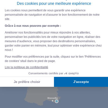
BLACK FRIDAY
NATATION, CYCLISME, DUATHLON,
2022
TRIATHLON…
Camping Le Domaine des
Naïades ★★★★★