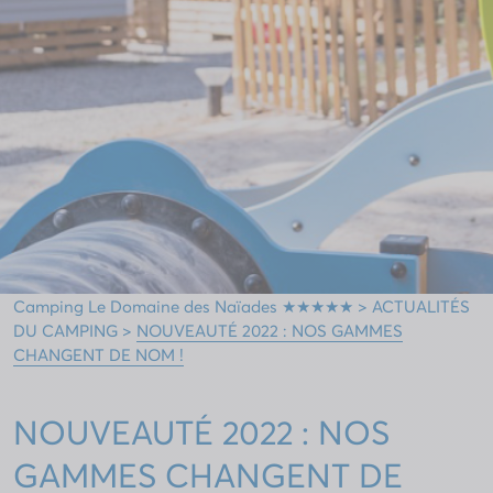
Camping Le Domaine des Naïades ★★★★★
>
ACTUALITÉS
DU CAMPING
>
NOUVEAUTÉ 2022 : NOS GAMMES
CHANGENT DE NOM !
NOUVEAUTÉ 2022 : NOS
GAMMES CHANGENT DE