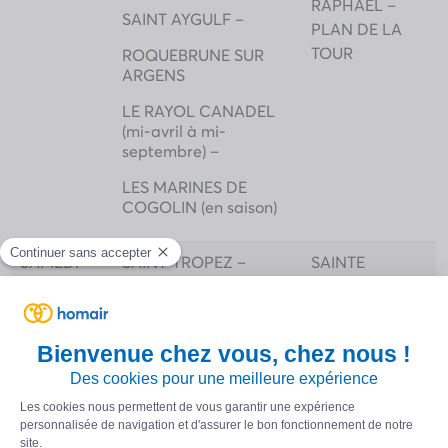
RAPHAEL –
SAINT AYGULF –
PLAN DE LA
TOUR
ROQUEBRUNE SUR
ARGENS
LE RAYOL CANADEL
(mi-avril à mi-
septembre) –
LES MARINES DE
COGOLIN (en saison)
SAMEDI
SAINT-TROPEZ –
SAINTE
MAXIME –
COGOLIN (place de la
SAINT
République)
RAPHAEL
SAINT RAPHAEL
FREJUS
DIMANCHE
PORT-GRIMAUD 1
SAINTE