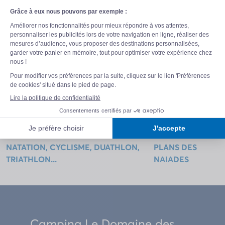
MAXIME –
LA CROIX VALMER –
SAINT
RAPHAEL –
RAMATUELLE –
CAVALAIRE –
LA GARDE FREINET –
LA MOLE (en saison)
FREJUS
←
STAGES CLUB SPORTIFS :
→
LES BONS
NATATION, CYCLISME, DUATHLON,
PLANS DES
TRIATHLON...
NAIADES
Camping Le Domaine des